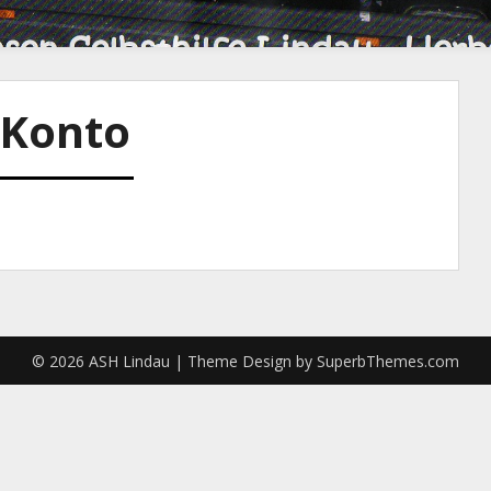
Konto
© 2026 ASH Lindau
| Theme Design by
SuperbThemes.com