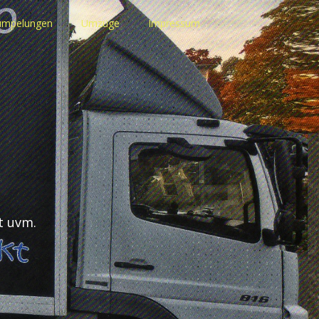
rümpelungen
Umzüge
Impressum
t uvm.